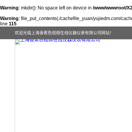
Warning
: mkdir(): No space left on device in
/www/wwwroot/X
Warning
: file_put_contents(./cachefile_yuan/yujiedm.com/cache
line
115
欢迎光临上海香蕉色视频在线仪器仪表有限公司网站！