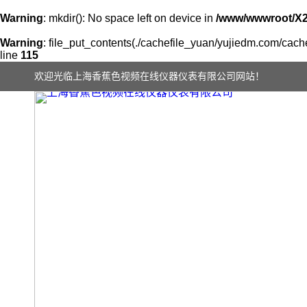
Warning
: mkdir(): No space left on device in
/www/wwwroot/X
Warning
: file_put_contents(./cachefile_yuan/yujiedm.com/cache
line
115
欢迎光临上海香蕉色视频在线仪器仪表有限公司网站！