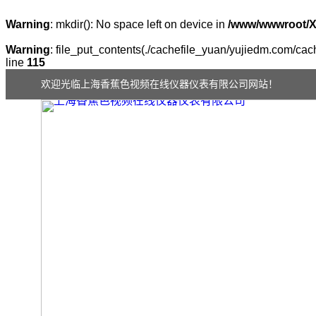
Warning
: mkdir(): No space left on device in
/www/wwwroot/
Warning
: file_put_contents(./cachefile_yuan/yujiedm.com/cach
line
115
欢迎光临上海香蕉色视频在线仪器仪表有限公司网站！