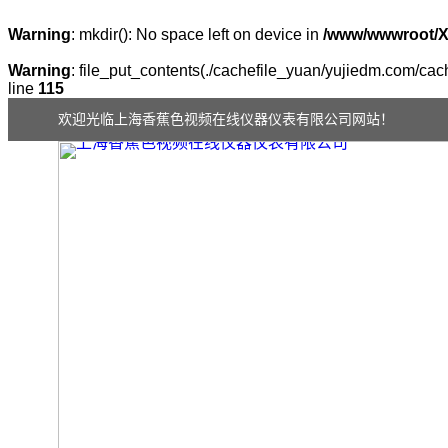
Warning
: mkdir(): No space left on device in
/www/wwwroot/
Warning
: file_put_contents(./cachefile_yuan/yujiedm.com/cach
line
115
欢迎光临上海香蕉色视频在线仪器仪表有限公司网站！