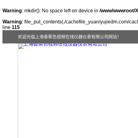
Warning
: mkdir(): No space left on device in
/www/wwwroot/
Warning
: file_put_contents(./cachefile_yuan/yujiedm.com/cach
line
115
欢迎光临上海香蕉色视频在线仪器仪表有限公司网站！