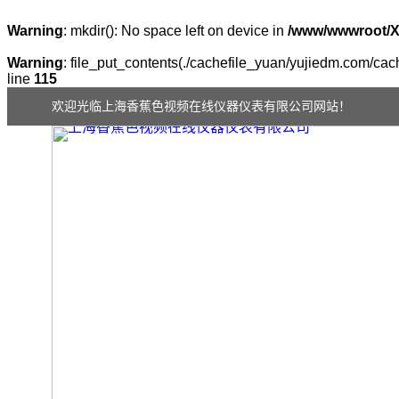
Warning
: mkdir(): No space left on device in
/www/wwwroot/
Warning
: file_put_contents(./cachefile_yuan/yujiedm.com/cach
line
115
欢迎光临上海香蕉色视频在线仪器仪表有限公司网站！