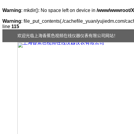
Warning
: mkdir(): No space left on device in
/www/wwwroot/
Warning
: file_put_contents(./cachefile_yuan/yujiedm.com/cach
line
115
欢迎光临上海香蕉色视频在线仪器仪表有限公司网站！