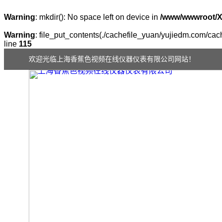
Warning
: mkdir(): No space left on device in
/www/wwwroot/
Warning
: file_put_contents(./cachefile_yuan/yujiedm.com/cach
line
115
欢迎光临上海香蕉色视频在线仪器仪表有限公司网站！