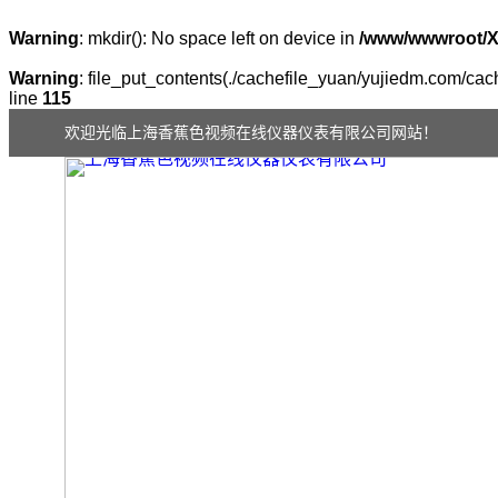
Warning
: mkdir(): No space left on device in
/www/wwwroot/
Warning
: file_put_contents(./cachefile_yuan/yujiedm.com/cach
line
115
欢迎光临上海香蕉色视频在线仪器仪表有限公司网站！