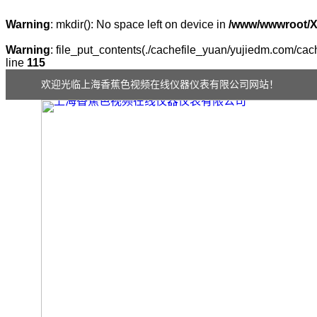
Warning
: mkdir(): No space left on device in
/www/wwwroot/
Warning
: file_put_contents(./cachefile_yuan/yujiedm.com/cache
line
115
欢迎光临上海香蕉色视频在线仪器仪表有限公司网站！