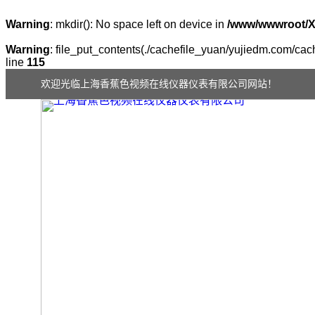
Warning
: mkdir(): No space left on device in
/www/wwwroot/
Warning
: file_put_contents(./cachefile_yuan/yujiedm.com/cach
line
115
欢迎光临上海香蕉色视频在线仪器仪表有限公司网站！