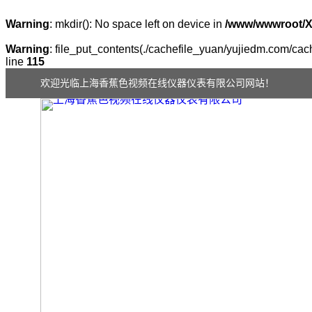
Warning
: mkdir(): No space left on device in
/www/wwwroot/
Warning
: file_put_contents(./cachefile_yuan/yujiedm.com/cach
line
115
欢迎光临上海香蕉色视频在线仪器仪表有限公司网站！