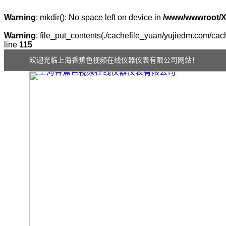
Warning
: mkdir(): No space left on device in
/www/wwwroot/
Warning
: file_put_contents(./cachefile_yuan/yujiedm.com/cach
line
115
欢迎光临上海香蕉色视频在线仪器仪表有限公司网站！