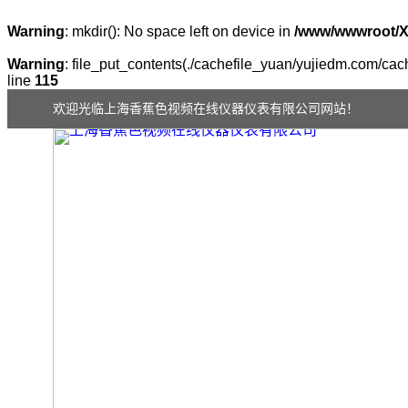
Warning
: mkdir(): No space left on device in
/www/wwwroot/
Warning
: file_put_contents(./cachefile_yuan/yujiedm.com/cache
line
115
欢迎光临上海香蕉色视频在线仪器仪表有限公司网站！