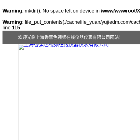
Warning
: mkdir(): No space left on device in
/www/wwwroot/
Warning
: file_put_contents(./cachefile_yuan/yujiedm.com/cache
line
115
欢迎光临上海香蕉色视频在线仪器仪表有限公司网站！