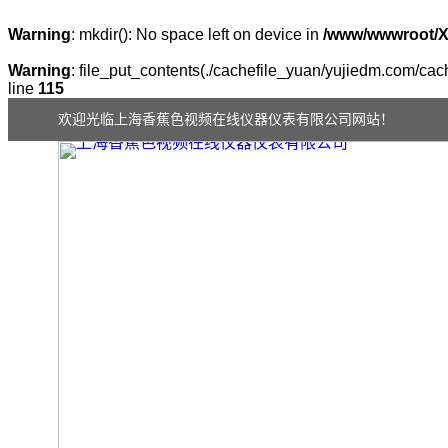
Warning
: mkdir(): No space left on device in
/www/wwwroot/
Warning
: file_put_contents(./cachefile_yuan/yujiedm.com/cach
line
115
欢迎光临上海香蕉色视频在线仪器仪表有限公司网站！