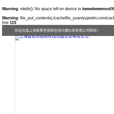
Warning
: mkdir(): No space left on device in
/www/wwwroot/
Warning
: file_put_contents(./cachefile_yuan/yujiedm.com/cach
line
115
欢迎光临上海香蕉色视频在线仪器仪表有限公司网站！