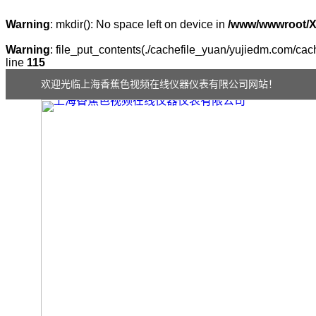
Warning
: mkdir(): No space left on device in
/www/wwwroot/
Warning
: file_put_contents(./cachefile_yuan/yujiedm.com/cach
line
115
欢迎光临上海香蕉色视频在线仪器仪表有限公司网站！