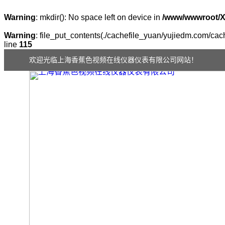
Warning
: mkdir(): No space left on device in
/www/wwwroot/
Warning
: file_put_contents(./cachefile_yuan/yujiedm.com/cach
line
115
欢迎光临上海香蕉色视频在线仪器仪表有限公司网站！