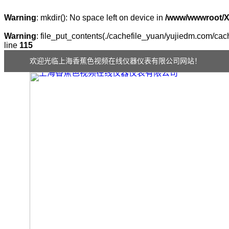
Warning
: mkdir(): No space left on device in
/www/wwwroot/
Warning
: file_put_contents(./cachefile_yuan/yujiedm.com/cach
line
115
欢迎光临上海香蕉色视频在线仪器仪表有限公司网站！