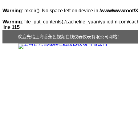
Warning
: mkdir(): No space left on device in
/www/wwwroot/
Warning
: file_put_contents(./cachefile_yuan/yujiedm.com/cach
line
115
欢迎光临上海香蕉色视频在线仪器仪表有限公司网站！