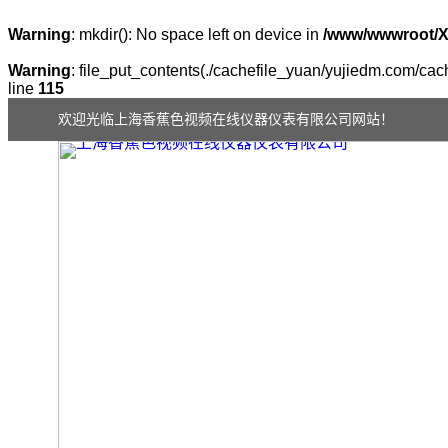
Warning
: mkdir(): No space left on device in
/www/wwwroot/
Warning
: file_put_contents(./cachefile_yuan/yujiedm.com/cach
line
115
欢迎光临上海香蕉色视频在线仪器仪表有限公司网站！