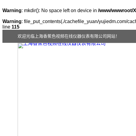
Warning
: mkdir(): No space left on device in
/www/wwwroot/
Warning
: file_put_contents(./cachefile_yuan/yujiedm.com/cach
line
115
欢迎光临上海香蕉色视频在线仪器仪表有限公司网站！