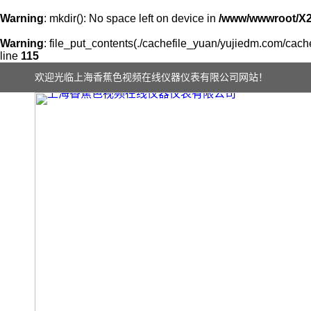
Warning
: mkdir(): No space left on device in
/www/wwwroot/X
Warning
: file_put_contents(./cachefile_yuan/yujiedm.com/cache
line
115
欢迎光临上海香蕉色视频在线仪器仪表有限公司网站！