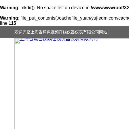
Warning
: mkdir(): No space left on device in
/www/wwwroot/X
Warning
: file_put_contents(./cachefile_yuan/yujiedm.com/cache
line
115
欢迎光临上海香蕉色视频在线仪器仪表有限公司网站！