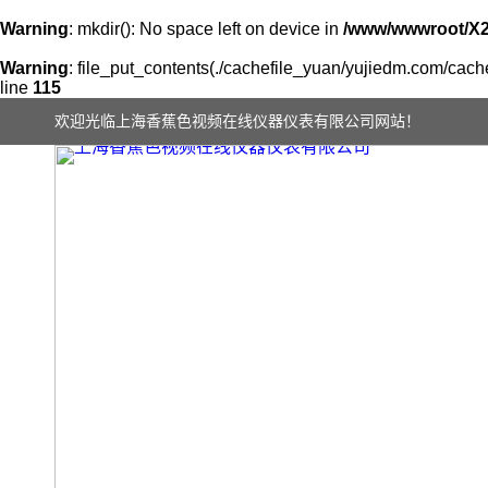
Warning
: mkdir(): No space left on device in
/www/wwwroot/X
Warning
: file_put_contents(./cachefile_yuan/yujiedm.com/cache/
line
115
欢迎光临上海香蕉色视频在线仪器仪表有限公司网站！