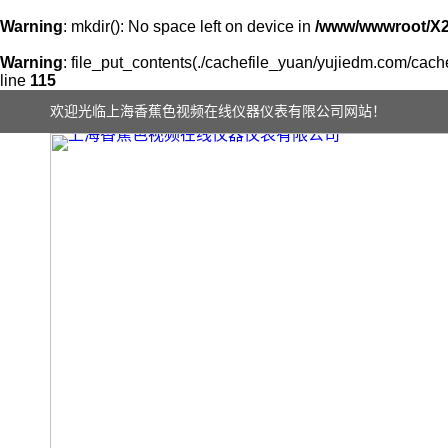
Warning
: mkdir(): No space left on device in
/www/wwwroot/X
Warning
: file_put_contents(./cachefile_yuan/yujiedm.com/cache
line
115
欢迎光临上海香蕉色视频在线仪器仪表有限公司网站！