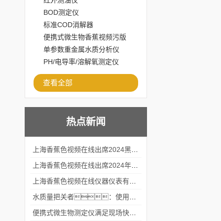
红外测油仪
BOD测定仪
标准COD消解器
便携式微生物香蕉视频污版
APP下载
单参数重金属水质分析仪
PH/电导率/溶解氧测定仪
查看全部
热点新闻
上海香蕉色视频在线出席2024黑龙江仪商年度峰会
上海香蕉色视频在线出席2024年第六届华南科学仪器联盟大学堂行业年会
上海香蕉色视频在线仪器仪表有限公司参加2024 广东生物医学工程学会精密仪器分会
水质量把关者：使用COD氨氮快速测定仪确保安全标准
便携式微生物测定仪满足现场快速检测的需求