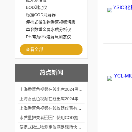
红外测油仪
BOD测定仪
标准COD消解器
便携式微生物香蕉视频污版
APP下载
单参数重金属水质分析仪
PH/电导率/溶解氧测定仪
查看全部
热点新闻
上海香蕉色视频在线出席2024黑龙江仪商年度峰会
上海香蕉色视频在线出席2024年第六届华南科学仪器联盟大学堂行业年会
上海香蕉色视频在线仪器仪表有限公司参加2024 广东生物医学工程学会精密仪器分会
水质量把关者：使用COD氨氮快速测定仪确保安全标准
便携式微生物测定仪满足现场快速检测的需求